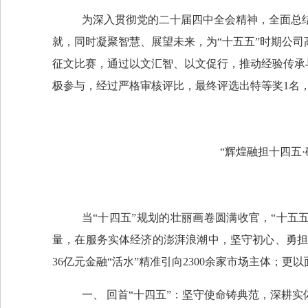
为
深入贯彻党的二十届四中全会精神，
全面总
就，同时凝聚智慧、展望未来，为
“
十五五
”
时期公司
征文比赛，通过以文汇智、以文促行，推动经验传承
极参与，经过严格审核
评比
，最终评选出特等奖
1
名
“辉煌融担十四五·
当
“十四五”规划的壮丽画卷圆满收官，“十
量，在服务实体经济的澎湃浪潮中，坚守初心、勇
36
亿元金融
“活水”精准引向
2300
余家市场主体；更以
一、
回首
“十四五”：坚守使命铸典范，深耕实