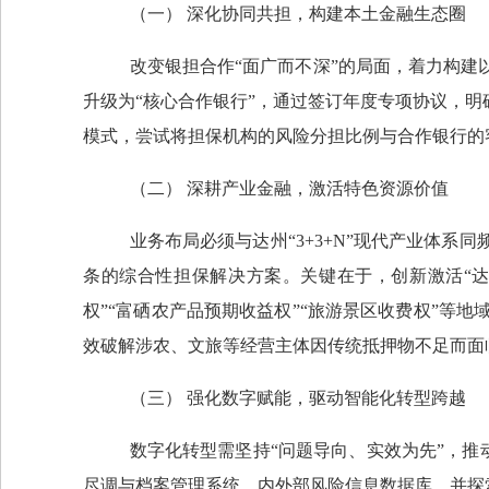
（一）
深化协同共担，构建本土金融生态圈
改变银担合作
“面广而不深”的局面，着力构建
升级为“核心合作银行”，通过签订年度专项协议，明
模式，尝试将担保机构的风险分担比例与合作银行的
（二）
深耕产业金融，激活特色资源价值
业务布局必须与达州
“
3+3+N
”现代产业体系同
条的综合性担保解决方案。关键在于，创新激活“
权
”“
富硒农产品预期收益权
”“
旅游景区收费权
”等地
效破解涉农、文旅等经营主体因传统抵押物不足而面
（三）
强化数字赋能，驱动智能化转型跨越
数字化转型需坚持
“问题导向、实效为先”，推
尽调与档案管理系统、内外部风险信息数据库，并探索