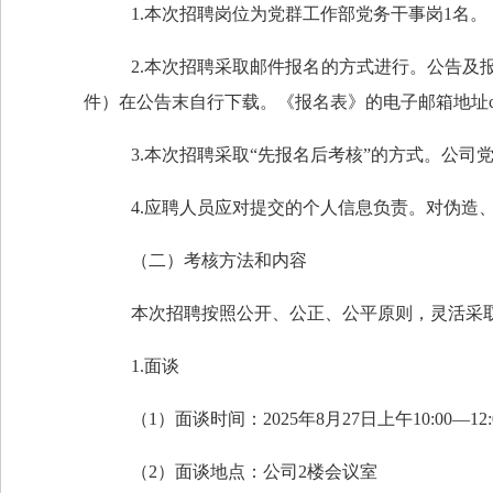
1
.本次招聘岗位为
党群工作部党务干事岗
1
名
。
2
.
本次招聘采取邮件报名的方式进行。公告及
件）在公告末自行下载。《报名表》的电子邮箱地址
3
.
本次招聘采取
“先报名后考核”的方式。公司
4
.应聘人员应对提交的个人信息负责。对伪造
（二）考核方法和内容
本次招聘按照公开、公正、公平原则，灵活采
1
.面谈
（
1
）面谈时间：
2025
年
8
月
27
日上午
10:00
—
12
（
2
）面谈地点：公司
2
楼会议室